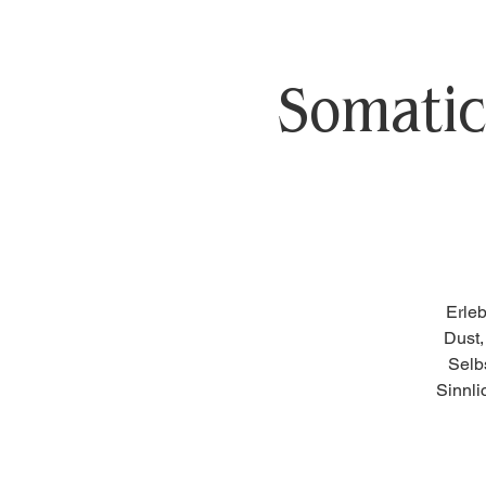
Somatic
Erle
Dust,
Selb
Sinnli