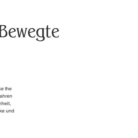
"Bewegte
e the
wahren
heit,
rke und